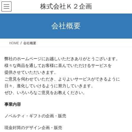
コ
ナ
株式会社Ｋ２企画
ン
ビ
テ
ゲ
ン
ー
会社概要
ツ
シ
へ
ョ
ス
ン
HOME
会社概要
キ
に
ッ
移
プ
動
弊社のホームページにお越しいただきありがとうございます。
様々な商品を通してお客様に喜んでいただけるサービスを
提供させていただいきます。
ご意見を伺わせていただき、よりよいサービスができるように
日々、進化していけるように努力していきます。
ぜひ、いろいろなご意見をお教えください。
事業内容
ノベルティ・ギフトの企画・販売
現金封筒のデザイン企画・販売