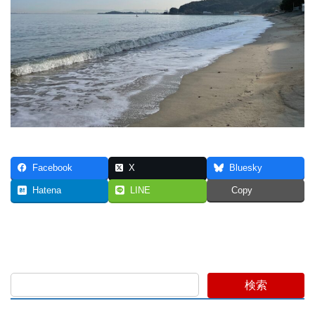
Facebook
X
Bluesky
Hatena
LINE
Copy
検索